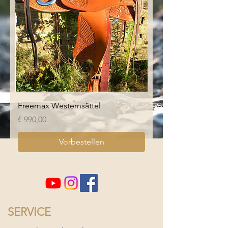
Freemax Westernsättel
Preis
€ 990,00
Vorbestellen
SERVICE