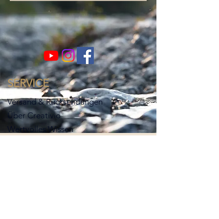
SERVICE
Versand & Rücksendungen
Über Creativio
Wertvolles Wissen
Kontakt
INFORMATIONEN
Zahlungsmethoden
Impressum
Datenschutz