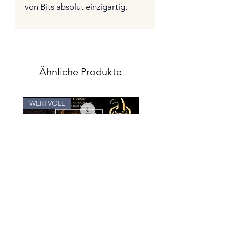
von Bits absolut einzigartig.
Ähnliche Produkte
WERTVOLL
Für Kids
Online Praxis Seminar:
Positives Gedankeng
Pferdemensch! Von
"KIDS"
Anfang an.