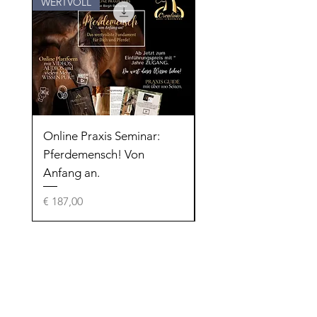
WERTVOLL
Für Kids
Online Praxis Seminar:
Positives Gedankeng
Pferdemensch! Von
"KIDS"
Anfang an.
Preis
€ 15,00
Preis
€ 187,00
SERVICE