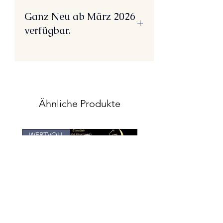
Ganz Neu ab März 2026
verfügbar.
Einführungspreis! Und 2 Jahre
Zugang.
Praxis Buch ist für Immer. :-)
Ähnliche Produkte
WERTVOLL
Für Kids